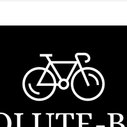
rken
Onderhoud
Leasing
F