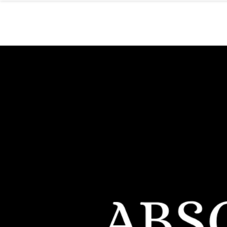
Home
Me